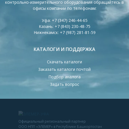
контрольно-измерительного оборудования обращайтесь в
офисы компании по телефонам:
Уфа:
+7 (347) 246-44-65
Казань:
+7 (843) 230-48-75
Нижнекамск:
+7 (987) 281-81-59
КАТАЛОГИ И ПОДДЕРЖКА
Скачать каталоги
Заказать каталоги почтой
Подбор аналога
Задать вопрос
Официальный региональный партнер
ООО НПП «ЭЛЕМЕР» в Республике Башкортостан