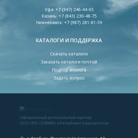
Уфа:
+7 (347) 246-44-65
Казань:
+7 (843) 230-48-75
Нижнекамск:
+7 (987) 281-81-59
КАТАЛОГИ И ПОДДЕРЖКА
Скачать каталоги
Заказать каталоги почтой
Подбор аналога
Задать вопрос
Официальный региональный партнер
ООО НПП «ЭЛЕМЕР» в Республике Башкортостан