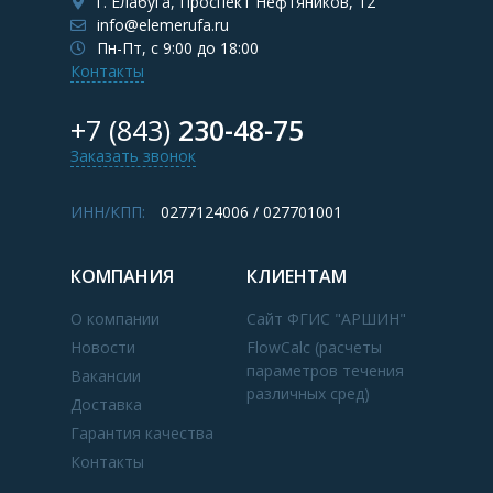
г. Елабуга, Проспект Нефтяников, 12
info@elemerufa.ru
Пн-Пт, с 9:00 до 18:00
Контакты
+7 (843)
230-48-75
Заказать звонок
ИНН/КПП:
0277124006 / 027701001
КОМПАНИЯ
КЛИЕНТАМ
О компании
Сайт ФГИС "АРШИН"
Новости
FlowCalc (расчеты
параметров течения
Вакансии
различных сред)
Доставка
Гарантия качества
Контакты