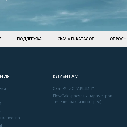
Е
ПОДДЕРЖКА
СКАЧАТЬ КАТАЛОГ
ОПРОСН
НИЯ
КЛИЕНТАМ
нии
Сайт ФГИС "АРШИН"
FlowCalc (расчеты параметров
течения различных сред)
и
а
я качества
ы