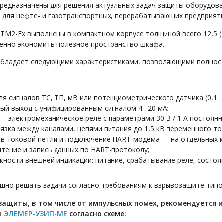
редназначены для решения актуальных задач защиты оборудова
е, для нефте- и газотранспортных, перерабатывающих предприя
М2-Ех выполнены в компактном корпусе толщиной всего 12,5 (1
енно экономить полезное пространство шкафа.
бладает следующими характеристиками, позволяющими полност
ля сигналов ТС, ТП, мВ или потенциометрического датчика (0,1…
вый выход с унифицированным сигналом 4…20 мА;
— электромеханическое реле с параметрами 30 В / 1 А постоянно
язка между каналами, цепями питания до 1,5 кВ переменного то
в токовой петли и подключение HART-модема — на отдельных 
тение и запись данных по HART-протоколу;
ости внешней индикации: питание, срабатывание реле, состоян
ешно решать задачи согласно требованиям к взрывозащите тип
защиты, в том числе от импульсных помех, рекомендуется 
ы
ЭЛЕМЕР-УЗИП-МЕ
согласно схеме: