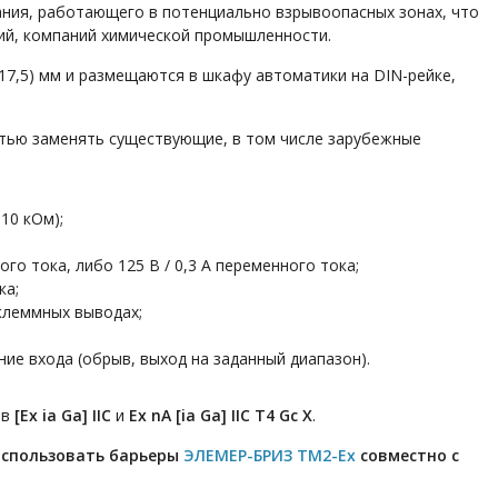
ния, работающего в потенциально взрывоопасных зонах, что
тий, компаний химической промышленности.
7,5) мм и размещаются в шкафу автоматики на DIN-рейке,
ью заменять существующие, в том числе зарубежные
10 кОм);
го тока, либо 125 В / 0,3 А переменного тока;
ка;
клеммных выводах;
ие входа (обрыв, выход на заданный диапазон).
ов
[Ex ia Ga] IIC
и
Ex nA [ia Ga] IIC T4 Gc X
.
использовать барьеры
ЭЛЕМЕР-БРИЗ ТМ2-Ех
совместно с