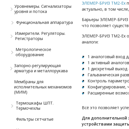
ЭЛЕМЕР-БРИЗ ТМ2-Ех
п
Уровнемеры. Сигнализаторы
актуально, в том числ
уровня и потока
Барьеры ЭЛЕМЕР-БРИЗ Т
Функциональная аппаратура
что позволяет существ
Измерители. Регуляторы.
ЭЛЕМЕР-БРИЗ ТМ2-Ех о
Регистраторы
аналоги:
Метрологическое
оборудование
1 аналоговый вход д
1 активный аналого
Запорно-регулирующая
1 дискретный выход 
арматура и металлорукава
Гальваническая разв
Контроль параметро
Мембраны для
исполнительных механизмов
Конфигурирование, ч
(МИМ)
Расширенные возможн
Термошкафы ШПТ.
Всё это позволяет усп
Термочехлы
Для дополнительной 
Фильтры сетчатые
устройствами защит